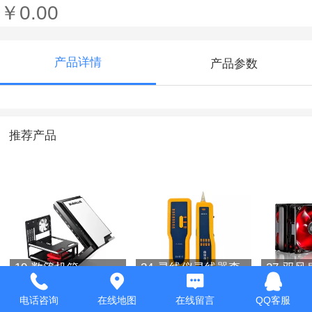
￥0.00
产品详情
产品参数
推荐产品
19-敞篷机箱
34-寻线仪寻线器查
27-双风
线仪查线器
散热器 
电话咨询
在线地图
在线留言
QQ客服
￥0.00
￥0.00
￥0.00