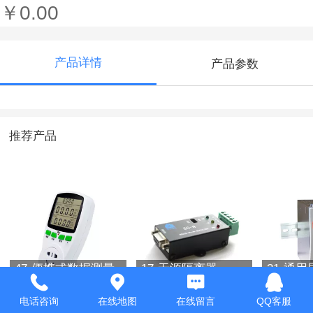
￥0.00
产品详情
产品参数
推荐产品
47-便携式数据测量
17-无源隔离器
31-通
仪 电力监测仪
源 电子
电话咨询
在线地图
在线留言
QQ客服
￥0.00
￥0.00
￥0.00