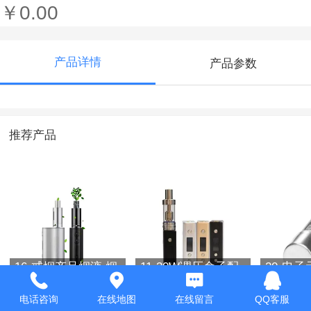
￥0.00
产品详情
产品参数
推荐产品
16-戒烟产品烟液 烟
11-30W调压盒子配
20-电
草水果口味多种浓
雾化器戒烟器 戒烟
器
度
产品 蒸汽烟
电话咨询
在线地图
在线留言
QQ客服
￥0.00
￥0.00
￥0.00